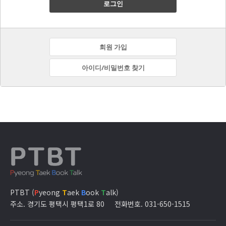
로그인
회원 가입
아이디/비밀번호 찾기
PTBT (
P
yeong
T
aek
B
ook
T
alk)
주소. 경기도 평택시 평택1로 80
전화번호. 031-650-1515