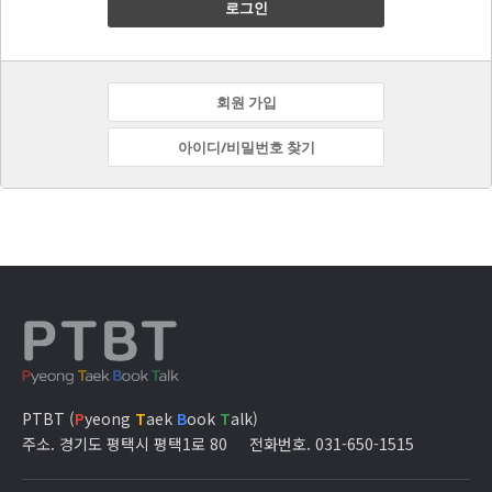
로그인
회원 가입
아이디/비밀번호 찾기
PTBT (
P
yeong
T
aek
B
ook
T
alk)
주소. 경기도 평택시 평택1로 80
전화번호. 031-650-1515