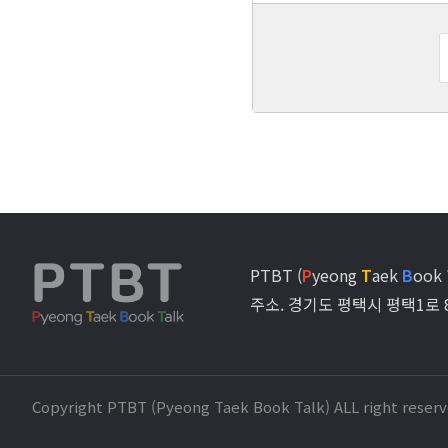
PTBT (
P
yeong
T
aek
B
ook
주소. 경기도 평택시 평택1로 
Copyright PTBT (Pyeong Taek Book Talk) ALL right reserv