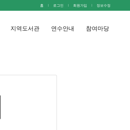
홈
I
로그인
I
회원가입
I
정보수정
지역도서관
연수안내
참여마당