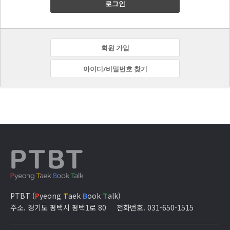
로그인
회원 가입
아이디/비밀번호 찾기
PTBT (
P
yeong
T
aek
B
ook
T
alk)
주소. 경기도 평택시 평택1로 80
전화번호. 031-650-1515