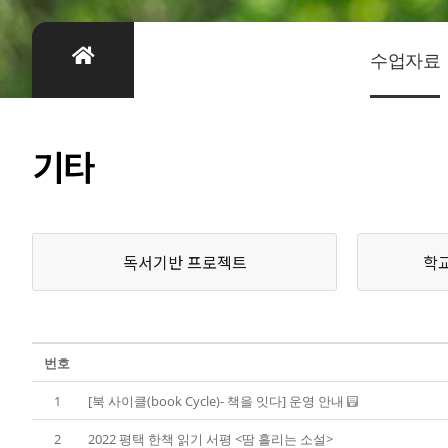
수업자료
기타
독서기반 프로젝트
학
번호
1
[북 사이클(book Cycle)- 책을 잇다] 운영 안내
2
2022 평택 한책 읽기 서평 <땀 흘리는 소설>