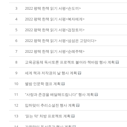
3
2022 평택 한책 읽기 서평<손도끼>
4
2022 평택 한책 읽기 서평<복자에게>
5
2022 평택 한책 읽기 서평<검정토끼>
6
2022 평택 한책 읽기 서평<섬섬은 고양이다>
7
2022 평택 한책 읽기 서평<순례주택>
8
교육공동체 독서토론 프로젝트 불어라 책바람 행사 계획
9
세계 책과 저작권의 날 행사 계획
10
별밤 인문학 캠프 계획
11
"사랑과 존경을 배달해드립니다" 행사 계획
12
입하맞이 추리소설전 행사 계획
13
'읽는 약' 처방 프로젝트 계획
14
가을맞이 독서주간 행사 계획