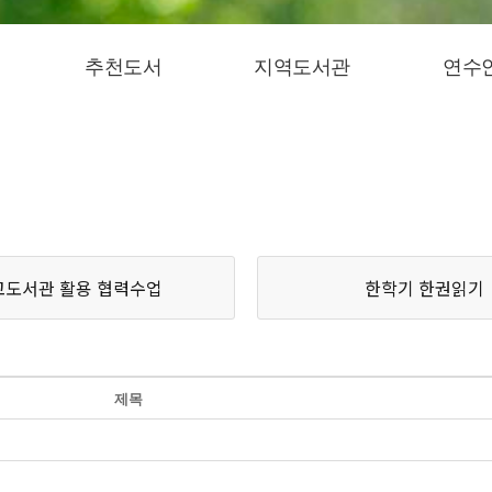
추천도서
지역도서관
연수
교도서관 활용 협력수업
한학기 한권읽기
제목