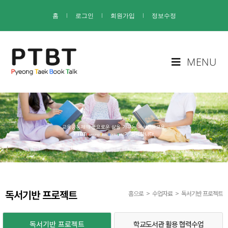
홈
I
로그인
I
회원가입
I
정보수정
MENU
독서기반 프로젝트
홈으로
>
수업자료
>
독서기반 프로젝트
독서기반 프로젝트
학교도서관 활용 협력수업