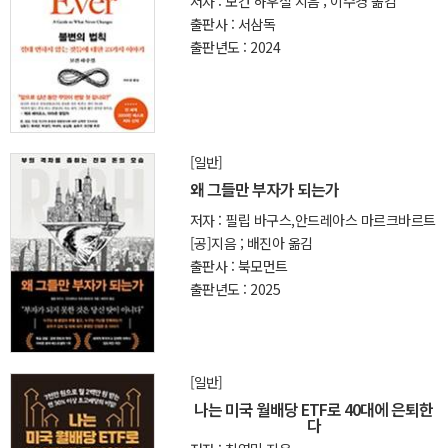
저자 : 모건 하우절 지음 ; 이수경 옮김
출판사 : 서삼독
출판년도 : 2024
[일반]
왜 그들만 부자가 되는가
저자 : 필립 바구스,안드레아스 마르크바르트
[공]지음 ; 배진아 옮김
출판사 : 북모먼트
출판년도 : 2025
[일반]
나는 미국 월배당 ETF로 40대에 은퇴한
다