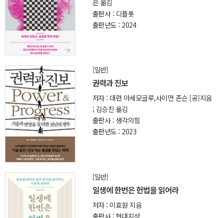
은 옮김
출판사 : 디플롯
출판년도 : 2024
[일반]
권력과 진보
저자 : 대런 아세모글루,사이먼 존슨 [공]지음
; 김승진 옮김
출판사 : 생각의힘
출판년도 : 2023
[일반]
일생에 한번은 헌법을 읽어라
저자 : 이효원 지음
출판사 : 현대지성