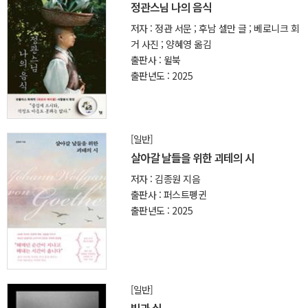
정관스님 나의 음식
저자 : 정관 서문 ; 후남 셀만 글 ; 베로니크 회
거 사진 ; 양혜영 옮김
출판사 : 윌북
출판년도 : 2025
[일반]
살아갈 날들을 위한 괴테의 시
저자 : 김종원 지음
출판사 : 퍼스트펭귄
출판년도 : 2025
[일반]