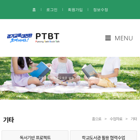
홈
I
로그인
I
회원가입
I
정보수정
MENU
기타
홈으로
>
수업자료
>
기타
독서기반 프로젝트
학교도서관 활용 협력수업