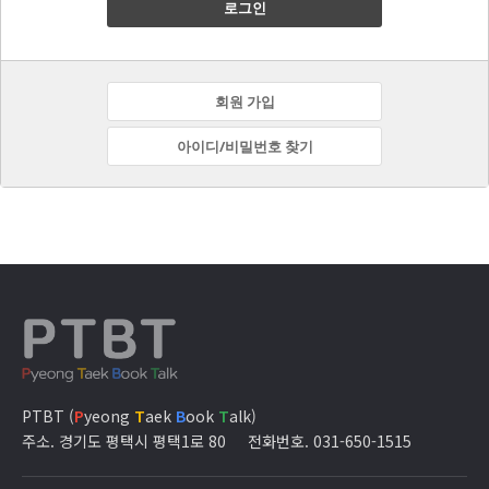
로그인
회원 가입
아이디/비밀번호 찾기
PTBT (
P
yeong
T
aek
B
ook
T
alk)
주소. 경기도 평택시 평택1로 80
전화번호. 031-650-1515