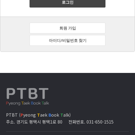
로그인
회원 가입
아이디/비밀번호 찾기
PTBT (
P
yeong
T
aek
B
ook
T
alk)
주소. 경기도 평택시 평택1로 80
전화번호. 031-650-1515