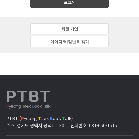
로그인
회원 가입
아이디/비밀번호 찾기
PTBT (
P
yeong
T
aek
B
ook
T
alk)
주소. 경기도 평택시 평택1로 80
전화번호. 031-650-1515