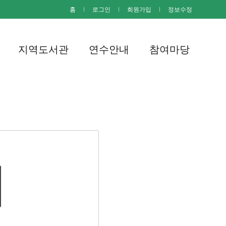
홈
I
로그인
I
회원가입
I
정보수정
지역도서관
연수안내
참여마당