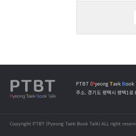
PTBT (
P
yeong
T
aek
B
ook
주소. 경기도 평택시 평택1로 
Copyright PTBT (Pyeong Taek Book Talk) ALL right reserv