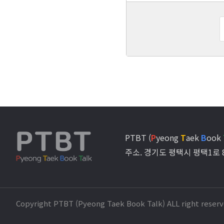
PTBT (
P
yeong
T
aek
B
ook
주소. 경기도 평택시 평택1로 
Copyright PTBT (Pyeong Taek Book Talk) ALL right reserv