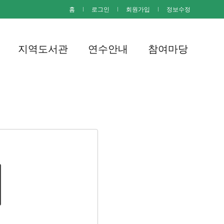
홈
I
로그인
I
회원가입
I
정보수정
지역도서관
연수안내
참여마당