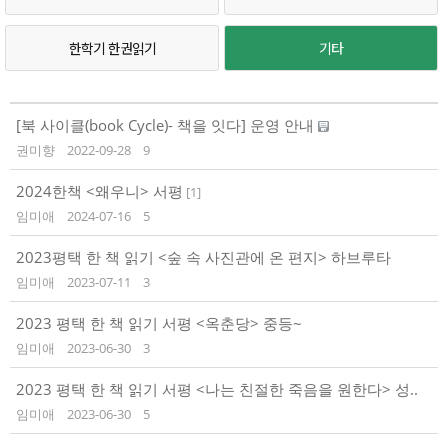
한학기 한권읽기
기타
[북 사이클(book Cycle)- 책을 잇다] 운영 안내
권미향
2022-09-28
9
2024한책 <왜우니> 서평
[
1
]
임미애
2024-07-16
5
2023평택 한 책 읽기 <숲 속 사진관에 온 편지> 하브루타
임미애
2023-07-11
3
2023 평택 한 책 읽기 서평 <옥춘당> 중등~
임미애
2023-06-30
3
2023 평택 한 책 읽기 서평 <나는 친절한 죽음을 원한다> 성..
임미애
2023-06-30
5