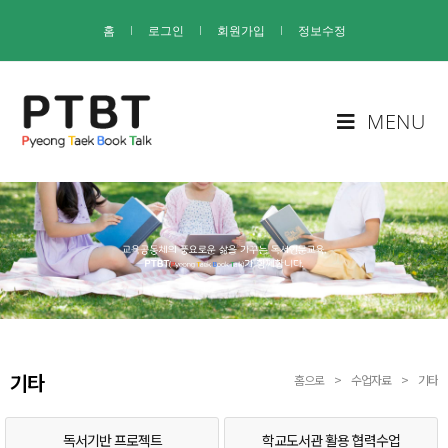
홈
I
로그인
I
회원가입
I
정보수정
MENU
기타
홈으로
>
수업자료
>
기타
독서기반 프로젝트
학교도서관 활용 협력수업