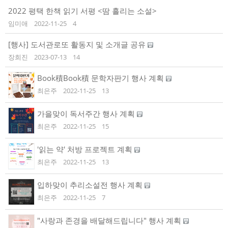
2022 평택 한책 읽기 서평 <땀 흘리는 소설>
임미애
2022-11-25
4
[행사] 도서관로또 활동지 및 소개글 공유
장희진
2023-07-13
14
Book積Book積 문학자판기 행사 계획
최은주
2022-11-25
13
가을맞이 독서주간 행사 계획
최은주
2022-11-25
15
'읽는 약' 처방 프로젝트 계획
최은주
2022-11-25
13
입하맞이 추리소설전 행사 계획
최은주
2022-11-25
7
"사랑과 존경을 배달해드립니다" 행사 계획